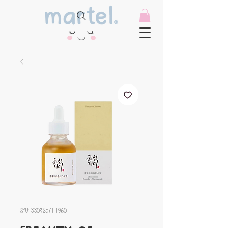
SKU: 8809657114960