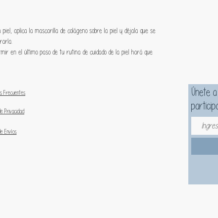
Conti
regula
a la v
piel, aplica la mascarilla de colágeno sobre la piel y déjala que se
arla.
rmir en el último paso de tu rutina de cuidado de la piel hará que
Únete a
s Frecuentes
particip
de Privacidad
de Envíos