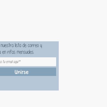
ene un triple complejo probiótico, que
 el equilibrio entre bacterias, ayudando
italidad de la piel.
 nuestra lista de correo y
a en rifas mensuales.
Unirse