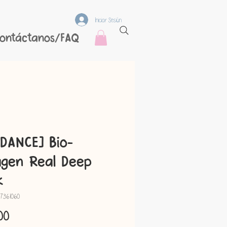
Iniciar Sesión
ontáctanos/FAQ
DANCE] Bio-
agen Real Deep
k
37361060
Precio
00