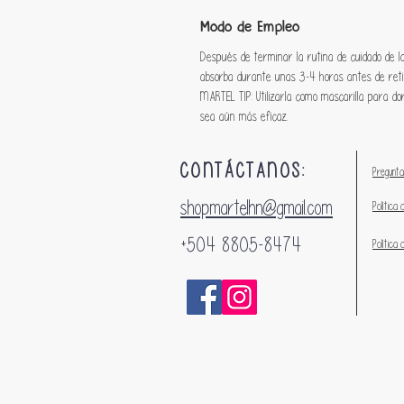
Modo de Empleo
Después de terminar la rutina de cuidado de la 
absorba durante unas 3-4 horas antes de retir
MARTEL TIP: Utilizarla como mascarilla para do
sea aún más eficaz.
CONTÁCTANOS:
Pregunta
shopmartelhn@gmail.com
Política 
+504 8805-8474
Política 