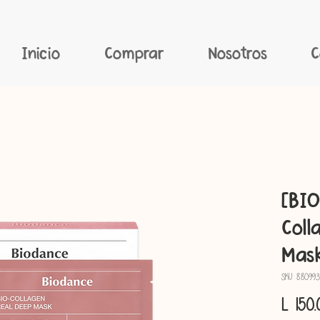
Inicio
Comprar
Nosotros
C
[BIO
Coll
Mas
SKU: 88099
L 150.