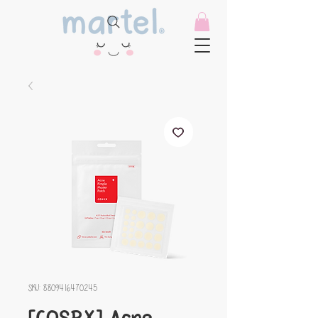
SKU: 8809416470245
[COSRX] Acne