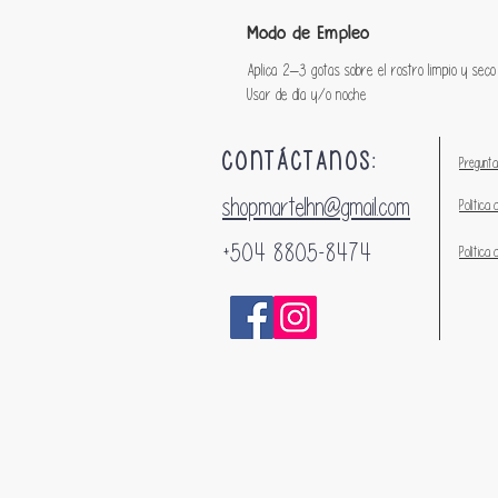
Modo de Empleo
Aplica 2–3 gotas sobre el rostro limpio y seco
Usar de día y/o noche
CONTÁCTANOS:
Pregunta
shopmartelhn@gmail.com
Política 
+504 8805-8474
Política 