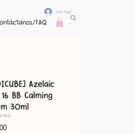
Iniciar Sesión
ontáctanos/FAQ
ICUBE] Azelaic
 16 BB Calming
um 30ml
6119318
Precio
.00