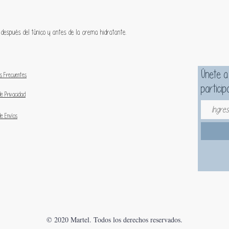
Calma
irrita
una s
 después del tónico y antes de la crema hidratante.
Hidrat
mejor
Únete a
s Frecuentes
particip
Principal
de Privacidad
Compl
célul
de Envíos
bloqu
limpio
Perfe
brotes
Ácido
hidra
cután
una pi
© 2020 Martel. Todos los derechos reservados.
Niaci