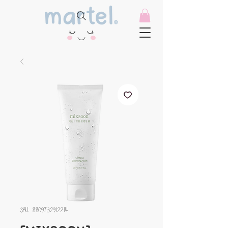
SKU: 8809732912214