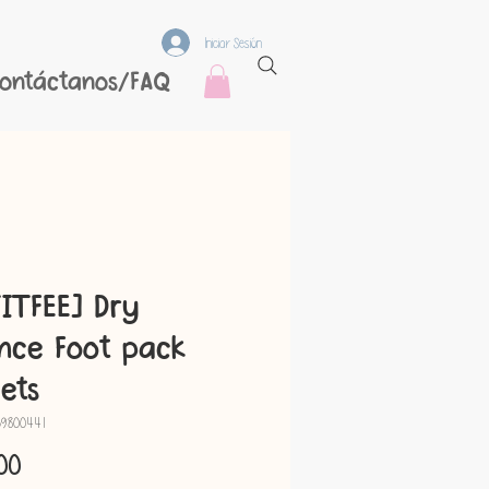
Iniciar Sesión
ontáctanos/FAQ
ITFEE] Dry
nce Foot pack
ets
39800441
Precio
.00