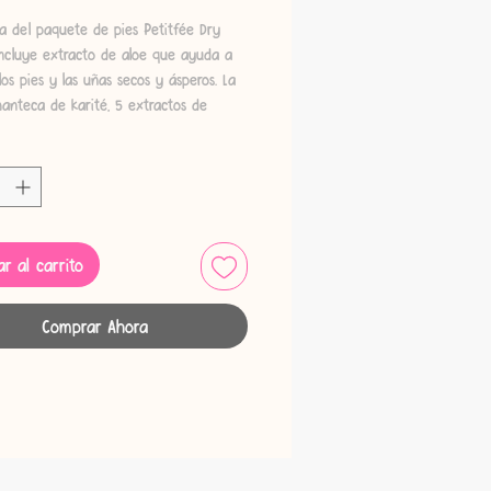
a del paquete de pies Petitfée Dry
incluye extracto de aloe que ayuda a
los pies y las uñas secos y ásperos. La
manteca de karité, 5 extractos de
aturales, el filtrado de excreción de
el hialuronato y el colágeno trabajan en
para reducir el agrietamiento y la
de la piel y dejar tus pies hidratados,
y más suaves que antes.
r al carrito
Comprar Ahora