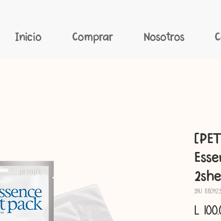
Inicio
Comprar
Nosotros
C
[PET
Esse
2she
SKU: 88092
L 100