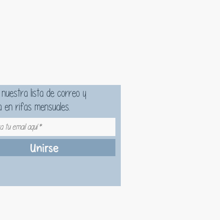
 nuestra lista de correo y
a en rifas mensuales.
Unirse