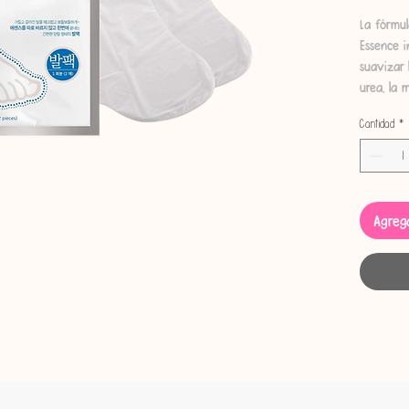
La fórmul
Essence 
suavizar 
urea, la 
plantas n
Cantidad
*
caracol, 
conjunto 
aspereza 
mimados 
Agrega