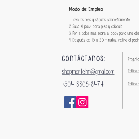
Modo de Empleo
1. Lava los pies y sécalos completamente
2. Saca el pack para pies y colócalo
3. Ponte calcetines sobre el pack para una a
4. Después de 15 a 20 minutos, retira el pac
CONTÁCTANOS:
Pregunta
shopmartelhn@gmail.com
Política 
+504 8805-8474
Política 