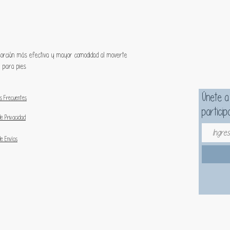
bsorción más efectiva y mayor comodidad al moverte
k para pies
Únete a
s Frecuentes
particip
de Privacidad
de Envíos