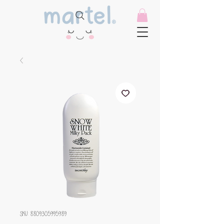
SKU: 8809305995989