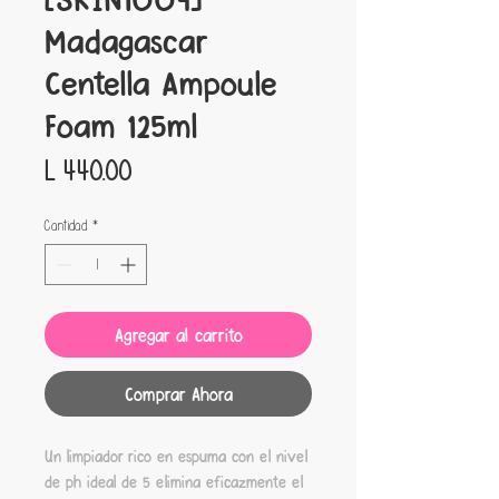
Madagascar
Centella Ampoule
Foam 125ml
Precio
L 440.00
Cantidad
*
Agregar al carrito
Comprar Ahora
Un limpiador rico en espuma con el nivel
de ph ideal de 5 elimina eficazmente el