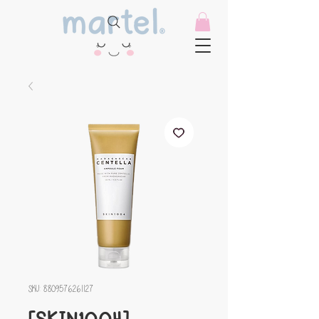
SKU: 8809576261127
[SKIN1004]