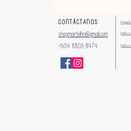
CONTÁCTANOS:
Pregunta
shopmartelhn@gmail.com
Política 
+504 8805-8474
Política 