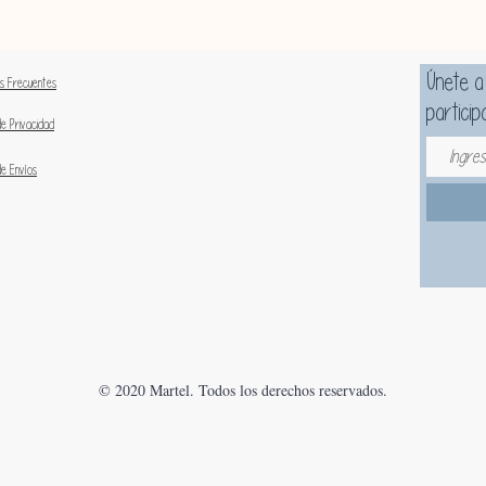
Únete a
s Frecuentes
particip
clínicam
de Privacidad
Tasa 
de Envíos
compa
espícu
Mejor
canti
Mayor
solo u
Corre
brill
amaril
© 2020 Martel. Todos los derechos reservados.
Test 
hipoal