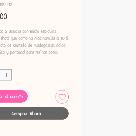
13832492
Precio
.00
acial acuosa con micro‑espículas
 shot) que combina niacinamida al 10 %
cto de centella de madagascar, ácido
co y pantenol para refinar poros,
y fortalecer la barrera cutánea.
s:
a poros y mejora el tono de la piel
to de luminosidad y textura
zada
r al carrito
ece barrera y calma irritaciones
ación ligera sin sensación pegajosa.
Comprar Ahora
a piel grasa, mixta, opaca, con textura
ular y también sensible.