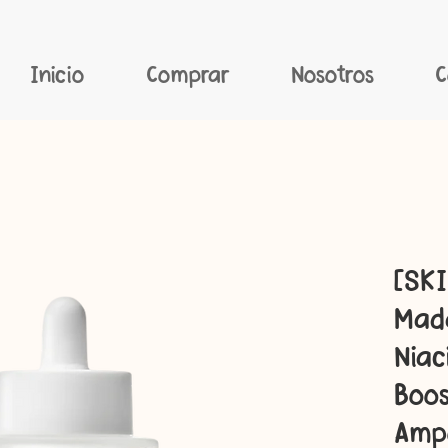
Inicio
Comprar
Nosotros
C
[SK
Mada
Niac
Boos
Amp