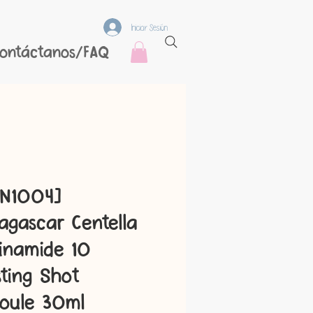
Iniciar Sesión
ontáctanos/FAQ
IN1004]
gascar Centella
inamide 10
ting Shot
oule 30ml