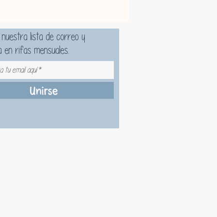
 nuestra lista de correo y
Resultados
a en rifas mensuales.
ente comprobados
de absorción 132.8% más alta en
ración con el grupo de control sin
Unirse
las
a visible en el tamaño, profundidad y
dad de poros después de 4 semanas
 luminosidad de la piel después de un
so
cción triple del tono en 2 semanas: más
o, tono uniforme y reducción del subtono
lo
de irritación cutánea completado —
ergénico y seguro para pieles sensibles