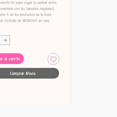
iente kit para viajar (o probar antes
meterse con los tamaños regulares),
ene 5 de los productos de la línea
ar Centella de SKIN1004, en una
esentación.
contiene todo lo que necesitas para
 tu piel en perfecta armonía durante
:
la Light Cleansing Oil de 30ml
r al carrito
lla Ampoule Foam de 20ml
lla Toning Toner de 30ml
Comprar Ahora
lla Ampoule de 30ml
lla Soothing Cream de 30ml