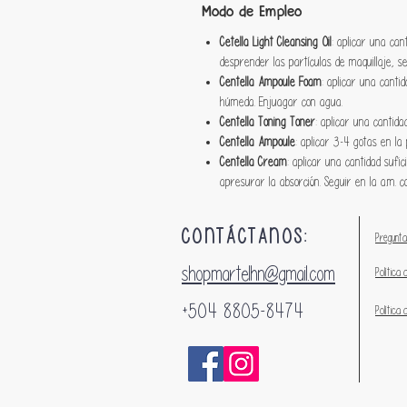
Modo de Empleo
Cetella Light Cleansing Oil
: aplicar una ca
desprender las partículas de maquillaje, s
Centella Ampoule Foam
: aplicar una canti
húmeda. Enjuagar con agua.
Centella Toning Toner
: aplicar una cantida
Centella Ampoule
: aplicar 3-4 gotas en la p
Centella Cream
: aplicar una cantidad sufic
apresurar la absorción. Seguir en la a.m. c
CONTÁCTANOS:
Pregunta
shopmartelhn@gmail.com
Política 
+504 8805-8474
Política 