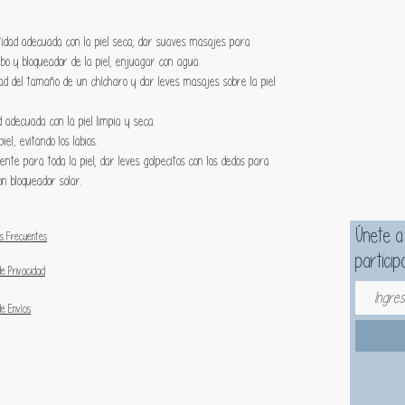
ntidad adecuada con la piel seca; dar suaves masajes para
ebo y bloqueador de la piel; enjuagar con agua.
dad del tamaño de un chícharo y dar leves masajes sobre la piel
d adecuada con la piel limpia y seca.
iel, evitando los labios.
iente para toda la piel; dar leves golpecitos con los dedos para
on bloqueador solar.
Únete a
s Frecuentes
particip
de Privacidad
de Envíos