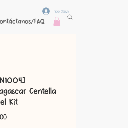
Iniciar Sesión
ontáctanos/FAQ
IN1004]
gascar Centella
el Kit
Precio
.00