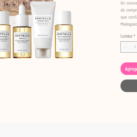
Un conven
de compro
que conti
Madagasc
nueva pr
Cantidad
*
Este kit 
mantener
tus viajes
Centel
Agrega
Cente
Cente
Cente
Cente