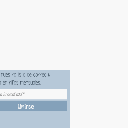
 nuestra lista de correo y
a en rifas mensuales.
Unirse