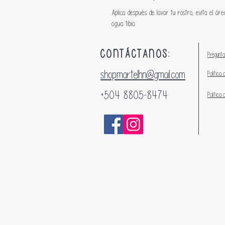
Aplica después de lavar tu rostro, evita el ár
agua tibia.
CONTÁCTANOS:
Pregunta
shopmartelhn@gmail.com
Política 
+504 8805-8474
Política 