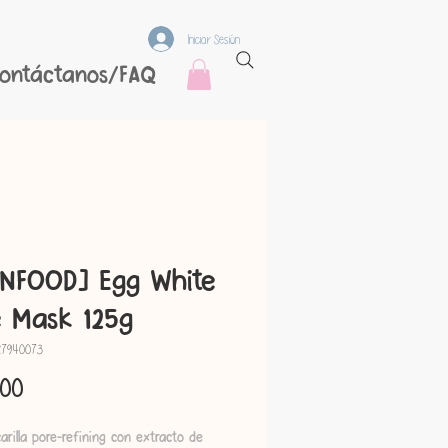
Iniciar Sesión
ontáctanos/FAQ
NFOOD] Egg White
 Mask 125g
27940073
Precio
.00
rilla pore-refining con extracto de