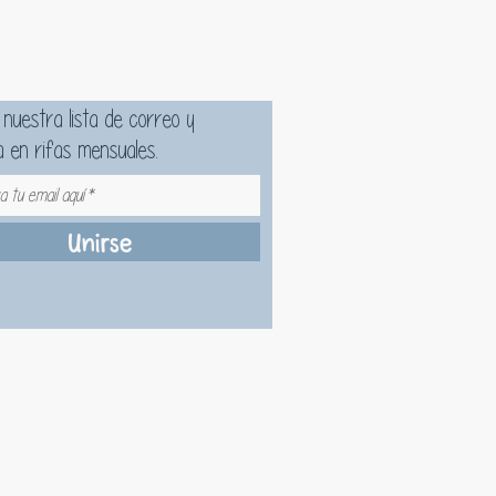
 nuestra lista de correo y
a en rifas mensuales.
Unirse