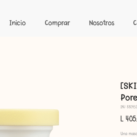
Inicio
Comprar
Nosotros
C
[SKI
Pore
SKU: 88093
L 405
Una masca