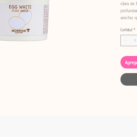
clara de
profunda
aceites q
Cantidad
*
Volumen
Agrega