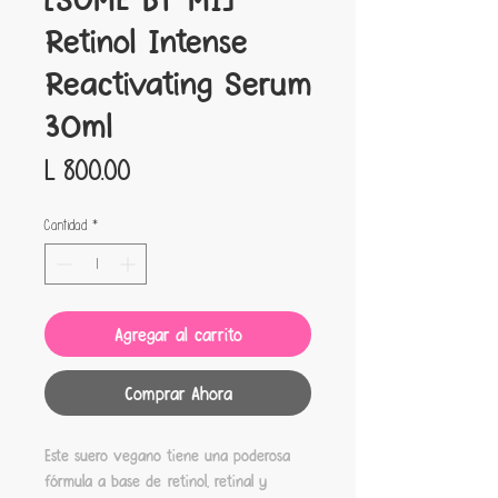
Retinol Intense
Reactivating Serum
30ml
Precio
L 800.00
Cantidad
*
Agregar al carrito
Comprar Ahora
Este suero vegano tiene una poderosa
fórmula a base de retinol, retinal y