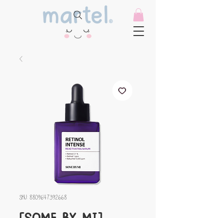
SKU: 8809647392668
[SOME BY MI]