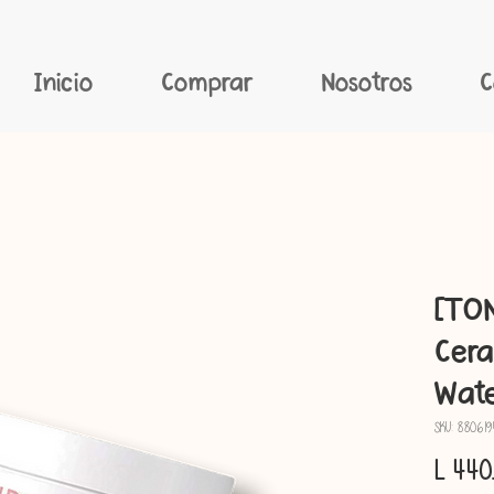
Inicio
Comprar
Nosotros
C
[TO
Cer
Wat
SKU: 88061
L 440