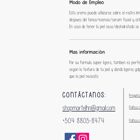
Modo de Empleo
Esta crema puede utilizarse sobre el rostro li
despues del tonico/esencia/serum facial y ant
En caso de tener la piel seca/deshidratada s
Mas información
Por su formula súper ligera, tambien es perf
según la textura de tu piel y dando ligeros go
que la piel necesita.
CONTÁCTANOS:
Pregunta
shopmartelhn@gmail.com
Política 
+504 8805-8474
Política 