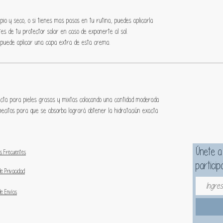
mpio y seco, o si tienes mas pasos en tu rutina, puedes aplicarla
es de tu protector solar en caso de exponerte al sol.
e puede aplicar una capa extra de esta crema.
ecta para pieles grasas y mixtas colocando una cantidad moderada
lpecitos para que se absorba logrará obtener la hidratación exacta
Únete a
s Frecuentes
particip
de Privacidad
de Envíos