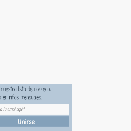
 nuestra lista de correo y
a en rifas mensuales.
Unirse