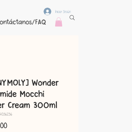
Iniciar Sesión
ontáctanos/FAQ
NYMOLY] Wonder
amide Mocchi
er Cream 300ml
94036236
Precio
.00